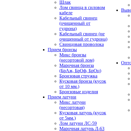
Шлак
Лом свинца в силовом
Выво
кабеле
Кабельный свинец
(очищенный от
гудрона)
Кабельный свинец (не
очищенный от гудрона)
Свинцовая проволока
Прием бронзы
Микс бронзы
(несортовой лом)
Опто
Марочная бронза
(БрАж, БрОф, БрОц)
Бронзовая стружка
Кусковая бронза (кусок
от 10 мм.)
Бронзовые изделия
Прием латуни
Микс латуни
(несортовая)
Кусковая латунь (кусок
от 5мм.)
Лом латуни ЛС-59
Марочная латунь Л-63