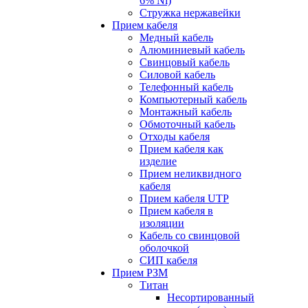
6% Ni)
Стружка нержавейки
Прием кабеля
Медный кабель
Алюминиевый кабель
Свинцовый кабель
Силовой кабель
Телефонный кабель
Компьютерный кабель
Монтажный кабель
Обмоточный кабель
Отходы кабеля
Прием кабеля как
изделие
Прием неликвидного
кабеля
Прием кабеля UTP
Прием кабеля в
изоляции
Кабель со свинцовой
оболочкой
СИП кабеля
Прием РЗМ
Титан
Несортированный