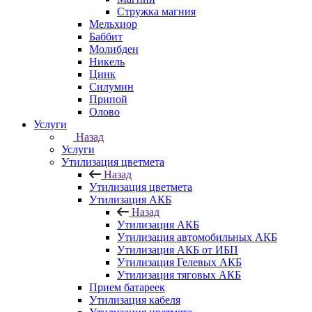
Стружка магния
Мельхиор
Баббит
Молибден
Никель
Цинк
Силумин
Припой
Олово
Услуги
Назад
Услуги
Утилизация цветмета
Назад
Утилизация цветмета
Утилизация АКБ
Назад
Утилизация АКБ
Утилизация автомобильных АКБ
Утилизация АКБ от ИБП
Утилизация Гелевых АКБ
Утилизация тяговых АКБ
Прием батареек
Утилизация кабеля