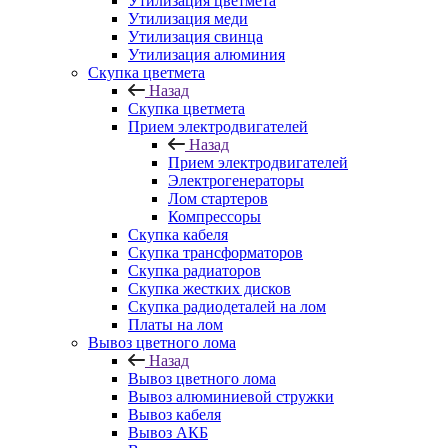
Утилизация цветмета
Утилизация меди
Утилизация свинца
Утилизация алюминия
Скупка цветмета
Назад
Скупка цветмета
Прием электродвигателей
Назад
Прием электродвигателей
Электрогенераторы
Лом стартеров
Компрессоры
Скупка кабеля
Скупка трансформаторов
Скупка радиаторов
Скупка жестких дисков
Скупка радиодеталей на лом
Платы на лом
Вывоз цветного лома
Назад
Вывоз цветного лома
Вывоз алюминиевой стружки
Вывоз кабеля
Вывоз АКБ