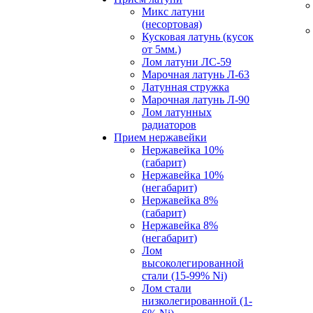
Микс латуни
(несортовая)
Кусковая латунь (кусок
от 5мм.)
Лом латуни ЛС-59
Марочная латунь Л-63
Латунная стружка
Марочная латунь Л-90
Лом латунных
радиаторов
Прием нержавейки
Нержавейка 10%
(габарит)
Нержавейка 10%
(негабарит)
Нержавейка 8%
(габарит)
Нержавейка 8%
(негабарит)
Лом
высоколегированной
стали (15-99% Ni)
Лом стали
низколегированной (1-