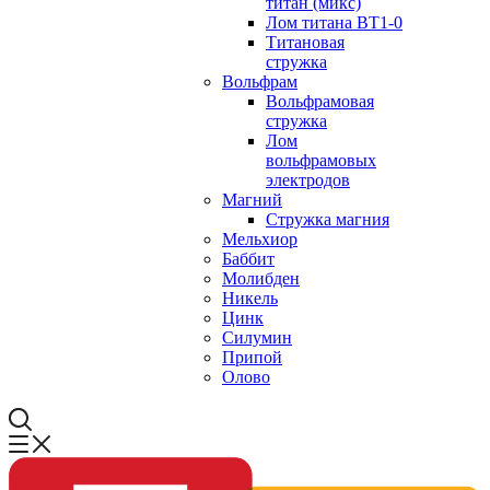
титан (микс)
Лом титана ВТ1-0
Титановая
стружка
Вольфрам
Вольфрамовая
стружка
Лом
вольфрамовых
электродов
Магний
Стружка магния
Мельхиор
Баббит
Молибден
Никель
Цинк
Силумин
Припой
Олово