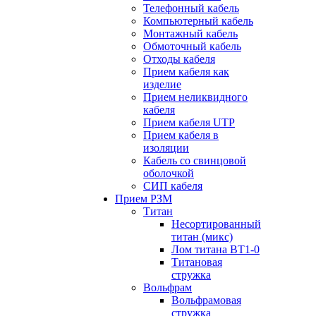
Телефонный кабель
Компьютерный кабель
Монтажный кабель
Обмоточный кабель
Отходы кабеля
Прием кабеля как
изделие
Прием неликвидного
кабеля
Прием кабеля UTP
Прием кабеля в
изоляции
Кабель со свинцовой
оболочкой
СИП кабеля
Прием РЗМ
Титан
Несортированный
титан (микс)
Лом титана ВТ1-0
Титановая
стружка
Вольфрам
Вольфрамовая
стружка