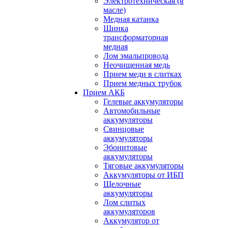
Электротехническая (в
масле)
Медная катанка
Шинка
трансформаторная
медная
Лом эмальпровода
Неочищенная медь
Прием меди в слитках
Прием медных трубок
Прием АКБ
Гелевые аккумуляторы
Автомобильные
аккумуляторы
Свинцовые
аккумуляторы
Эбонитовые
аккумуляторы
Тяговые аккумуляторы
Аккумуляторы от ИБП
Щелочные
аккумуляторы
Лом слитых
аккумуляторов
Аккумулятор от