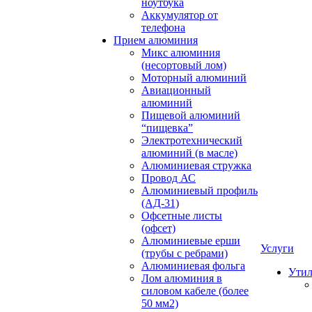
ноутбука
Аккумулятор от
телефона
Прием алюминия
Микс алюминия
(несортовый лом)
Моторный алюминий
Авиационный
алюминий
Пищевой алюминий
“пищевка”
Электротехнический
алюминий (в масле)
Алюминиевая стружка
Провод АС
Алюминиевый профиль
(АД-31)
Офсетные листы
(офсет)
Алюминиевые ерши
Услуги
(трубы с ребрами)
Алюминиевая фольга
Утил
Лом алюминия в
силовом кабеле (более
50 мм2)