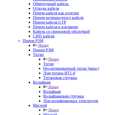
Обмоточный кабель
Отходы кабеля
Прием кабеля как изделие
Прием неликвидного кабеля
Прием кабеля UTP
Прием кабеля в изоляции
Кабель со свинцовой оболочкой
СИП кабеля
Прием РЗМ
Назад
Прием РЗМ
Титан
Назад
Титан
Несортированный титан (микс)
Лом титана ВТ1-0
Титановая стружка
Вольфрам
Назад
Вольфрам
Вольфрамовая стружка
Лом вольфрамовых электродов
Магний
Назад
Магний