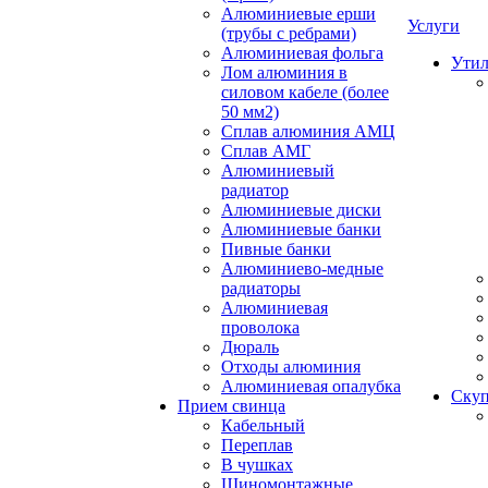
Алюминиевые ерши
Услуги
(трубы с ребрами)
Алюминиевая фольга
Утил
Лом алюминия в
силовом кабеле (более
50 мм2)
Сплав алюминия АМЦ
Сплав АМГ
Алюминиевый
радиатор
Алюминиевые диски
Алюминиевые банки
Пивные банки
Алюминиево-медные
радиаторы
Алюминиевая
проволока
Дюраль
Отходы алюминия
Алюминиевая опалубка
Скуп
Прием свинца
Кабельный
Переплав
В чушках
Шиномонтажные