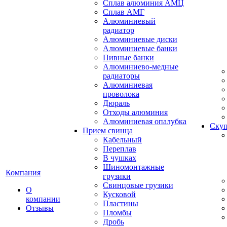
Сплав алюминия АМЦ
Сплав АМГ
Алюминиевый
радиатор
Алюминиевые диски
Алюминиевые банки
Пивные банки
Алюминиево-медные
радиаторы
Алюминиевая
проволока
Дюраль
Отходы алюминия
Алюминиевая опалубка
Скуп
Прием свинца
Кабельный
Переплав
В чушках
Шиномонтажные
Компания
грузики
Свинцовые грузики
О
Кусковой
компании
Пластины
Отзывы
Пломбы
Дробь