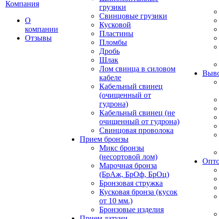
Компания
грузики
Свинцовые грузики
О
Кусковой
компании
Пластины
Отзывы
Пломбы
Дробь
Шлак
Лом свинца в силовом
Выво
кабеле
Кабельный свинец
(очищенный от
гудрона)
Кабельный свинец (не
очищенный от гудрона)
Свинцовая проволока
Прием бронзы
Микс бронзы
(несортовой лом)
Опто
Марочная бронза
(БрАж, БрОф, БрОц)
Бронзовая стружка
Кусковая бронза (кусок
от 10 мм.)
Бронзовые изделия
Прием латуни