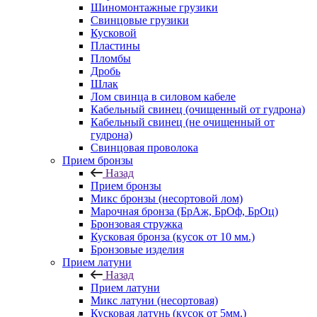
Шиномонтажные грузики
Свинцовые грузики
Кусковой
Пластины
Пломбы
Дробь
Шлак
Лом свинца в силовом кабеле
Кабельный свинец (очищенный от гудрона)
Кабельный свинец (не очищенный от
гудрона)
Свинцовая проволока
Прием бронзы
Назад
Прием бронзы
Микс бронзы (несортовой лом)
Марочная бронза (БрАж, БрОф, БрОц)
Бронзовая стружка
Кусковая бронза (кусок от 10 мм.)
Бронзовые изделия
Прием латуни
Назад
Прием латуни
Микс латуни (несортовая)
Кусковая латунь (кусок от 5мм.)