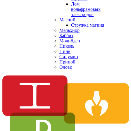
Лом
вольфрамовых
электродов
Магний
Стружка магния
Мельхиор
Баббит
Молибден
Никель
Цинк
Силумин
Припой
Олово