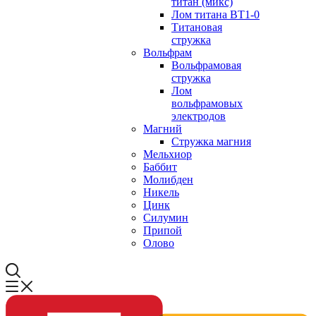
титан (микс)
Лом титана ВТ1-0
Титановая
стружка
Вольфрам
Вольфрамовая
стружка
Лом
вольфрамовых
электродов
Магний
Стружка магния
Мельхиор
Баббит
Молибден
Никель
Цинк
Силумин
Припой
Олово