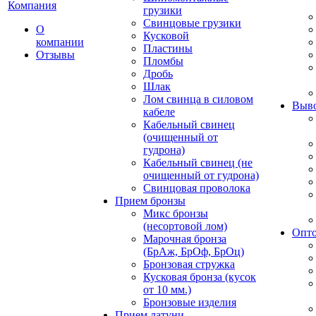
Компания
грузики
Свинцовые грузики
О
Кусковой
компании
Пластины
Отзывы
Пломбы
Дробь
Шлак
Лом свинца в силовом
Выво
кабеле
Кабельный свинец
(очищенный от
гудрона)
Кабельный свинец (не
очищенный от гудрона)
Свинцовая проволока
Прием бронзы
Микс бронзы
(несортовой лом)
Опто
Марочная бронза
(БрАж, БрОф, БрОц)
Бронзовая стружка
Кусковая бронза (кусок
от 10 мм.)
Бронзовые изделия
Прием латуни