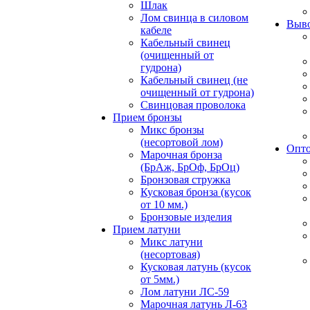
Шлак
Лом свинца в силовом
Выво
кабеле
Кабельный свинец
(очищенный от
гудрона)
Кабельный свинец (не
очищенный от гудрона)
Свинцовая проволока
Прием бронзы
Микс бронзы
(несортовой лом)
Опто
Марочная бронза
(БрАж, БрОф, БрОц)
Бронзовая стружка
Кусковая бронза (кусок
от 10 мм.)
Бронзовые изделия
Прием латуни
Микс латуни
(несортовая)
Кусковая латунь (кусок
от 5мм.)
Лом латуни ЛС-59
Марочная латунь Л-63