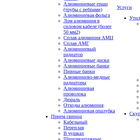
Алюминиевые ерши
Услуги
(трубы с ребрами)
Алюминиевая фольга
Утил
Лом алюминия в
силовом кабеле (более
50 мм2)
Сплав алюминия АМЦ
Сплав АМГ
Алюминиевый
радиатор
Алюминиевые диски
Алюминиевые банки
Пивные банки
Алюминиево-медные
радиаторы
Алюминиевая
проволока
Дюраль
Отходы алюминия
Алюминиевая опалубка
Скуп
Прием свинца
Кабельный
Переплав
В чушках
Шиномонтажные