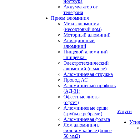
ноутбука
Аккумулятор от
телефона
Прием алюминия
Микс алюминия
(несортовый лом)
Моторный алюминий
Авиационный
алюминий
Пищевой алюминий
“пищевка”
Электротехнический
алюминий (в масле)
Алюминиевая стружка
Провод АС
Алюминиевый профиль
(АД-31)
Офсетные листы
(офсет)
Алюминиевые ерши
Услуги
(трубы с ребрами)
Алюминиевая фольга
Утил
Лом алюминия в
силовом кабеле (более
50 мм2)