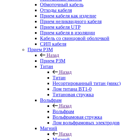
Обмоточный кабель
Отходы кабеля
Прием кабеля как изделие
Прием неликвидного кабеля
Прием кабеля UTP
Прием кабеля в изоляции
Кабель со свинцовой оболочкой
СИП кабеля
Прием РЗМ
Назад
Прием РЗМ
Титан
Назад
Титан
Несортированный титан (микс)
Лом титана ВТ1-0
Титановая стружка
Вольфрам
Назад
Вольфрам
Вольфрамовая стружка
Лом вольфрамовых электродов
Магний
Назад
Магний