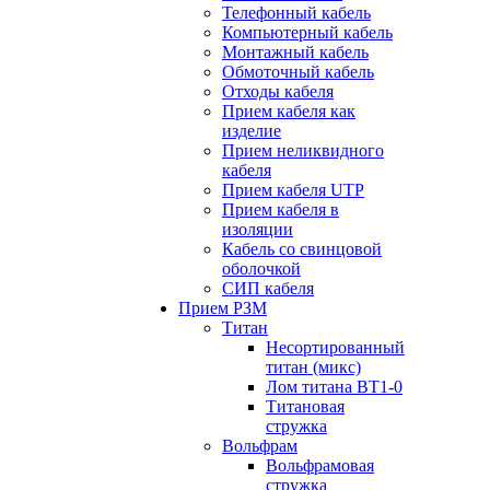
Телефонный кабель
Компьютерный кабель
Монтажный кабель
Обмоточный кабель
Отходы кабеля
Прием кабеля как
изделие
Прием неликвидного
кабеля
Прием кабеля UTP
Прием кабеля в
изоляции
Кабель со свинцовой
оболочкой
СИП кабеля
Прием РЗМ
Титан
Несортированный
титан (микс)
Лом титана ВТ1-0
Титановая
стружка
Вольфрам
Вольфрамовая
стружка