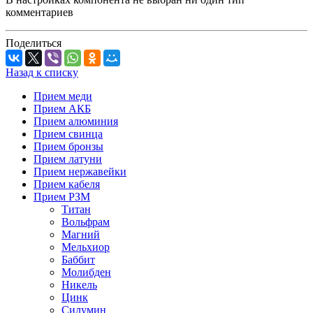
комментариев
Поделиться
Назад к списку
Прием меди
Прием АКБ
Прием алюминия
Прием свинца
Прием бронзы
Прием латуни
Прием нержавейки
Прием кабеля
Прием РЗМ
Титан
Вольфрам
Магний
Мельхиор
Баббит
Молибден
Никель
Цинк
Силумин