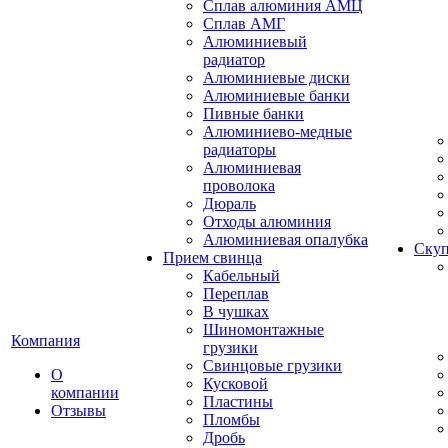
Сплав алюминия АМЦ
Сплав АМГ
Алюминиевый
радиатор
Алюминиевые диски
Алюминиевые банки
Пивные банки
Алюминиево-медные
радиаторы
Алюминиевая
проволока
Дюраль
Отходы алюминия
Алюминиевая опалубка
Скуп
Прием свинца
Кабельный
Переплав
В чушках
Шиномонтажные
Компания
грузики
Свинцовые грузики
О
Кусковой
компании
Пластины
Отзывы
Пломбы
Дробь