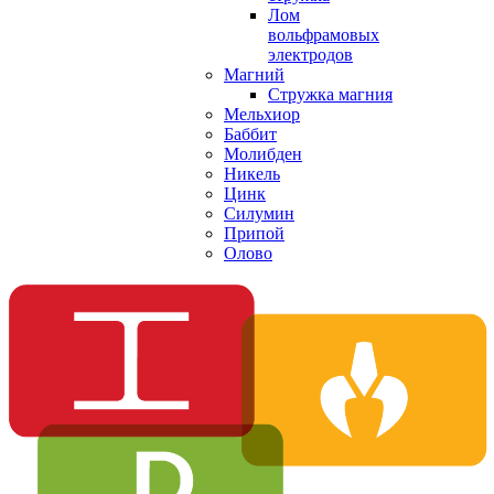
Лом
вольфрамовых
электродов
Магний
Стружка магния
Мельхиор
Баббит
Молибден
Никель
Цинк
Силумин
Припой
Олово