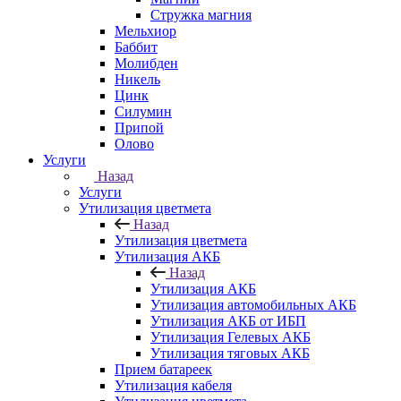
Стружка магния
Мельхиор
Баббит
Молибден
Никель
Цинк
Силумин
Припой
Олово
Услуги
Назад
Услуги
Утилизация цветмета
Назад
Утилизация цветмета
Утилизация АКБ
Назад
Утилизация АКБ
Утилизация автомобильных АКБ
Утилизация АКБ от ИБП
Утилизация Гелевых АКБ
Утилизация тяговых АКБ
Прием батареек
Утилизация кабеля