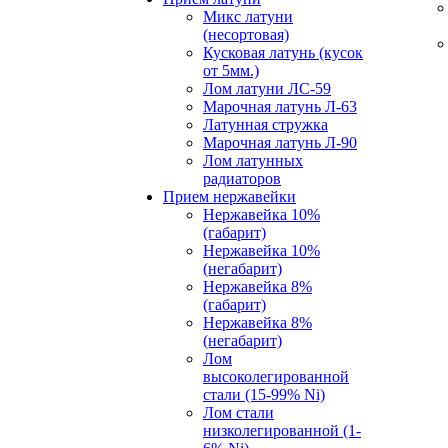
Микс латуни
(несортовая)
Кусковая латунь (кусок
от 5мм.)
Лом латуни ЛС-59
Марочная латунь Л-63
Латунная стружка
Марочная латунь Л-90
Лом латунных
радиаторов
Прием нержавейки
Нержавейка 10%
(габарит)
Нержавейка 10%
(негабарит)
Нержавейка 8%
(габарит)
Нержавейка 8%
(негабарит)
Лом
высоколегированной
стали (15-99% Ni)
Лом стали
низколегированной (1-