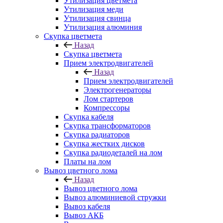
Утилизация цветмета
Утилизация меди
Утилизация свинца
Утилизация алюминия
Скупка цветмета
Назад
Скупка цветмета
Прием электродвигателей
Назад
Прием электродвигателей
Электрогенераторы
Лом стартеров
Компрессоры
Скупка кабеля
Скупка трансформаторов
Скупка радиаторов
Скупка жестких дисков
Скупка радиодеталей на лом
Платы на лом
Вывоз цветного лома
Назад
Вывоз цветного лома
Вывоз алюминиевой стружки
Вывоз кабеля
Вывоз АКБ