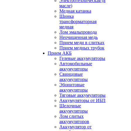
Электротехническая (в
масле)
Медная катанка
Шинка
трансформаторная
медная
Лом эмальпровода
Неочищенная медь
Прием меди в слитках
Прием медных трубок
Прием АКБ
Гелевые аккумуляторы
Автомобильные
аккумуляторы
Свинцовые
аккумуляторы
Эбонитовые
аккумуляторы
Тяговые аккумуляторы
Аккумуляторы от ИБП
Щелочные
аккумуляторы
Лом слитых
аккумуляторов
Аккумулятор от