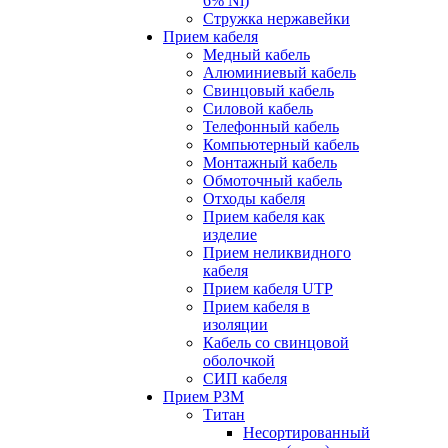
6% Ni)
Стружка нержавейки
Прием кабеля
Медный кабель
Алюминиевый кабель
Свинцовый кабель
Силовой кабель
Телефонный кабель
Компьютерный кабель
Монтажный кабель
Обмоточный кабель
Отходы кабеля
Прием кабеля как
изделие
Прием неликвидного
кабеля
Прием кабеля UTP
Прием кабеля в
изоляции
Кабель со свинцовой
оболочкой
СИП кабеля
Прием РЗМ
Титан
Несортированный