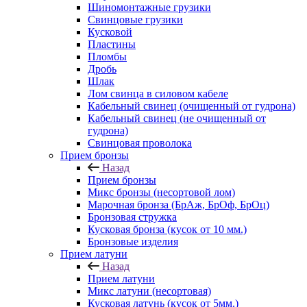
Шиномонтажные грузики
Свинцовые грузики
Кусковой
Пластины
Пломбы
Дробь
Шлак
Лом свинца в силовом кабеле
Кабельный свинец (очищенный от гудрона)
Кабельный свинец (не очищенный от
гудрона)
Свинцовая проволока
Прием бронзы
Назад
Прием бронзы
Микс бронзы (несортовой лом)
Марочная бронза (БрАж, БрОф, БрОц)
Бронзовая стружка
Кусковая бронза (кусок от 10 мм.)
Бронзовые изделия
Прием латуни
Назад
Прием латуни
Микс латуни (несортовая)
Кусковая латунь (кусок от 5мм.)