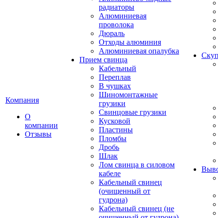
радиаторы
Алюминиевая
проволока
Дюраль
Отходы алюминия
Алюминиевая опалубка
Скуп
Прием свинца
Кабельный
Переплав
В чушках
Шиномонтажные
Компания
грузики
Свинцовые грузики
О
Кусковой
компании
Пластины
Отзывы
Пломбы
Дробь
Шлак
Лом свинца в силовом
Выво
кабеле
Кабельный свинец
(очищенный от
гудрона)
Кабельный свинец (не
очищенный от гудрона)