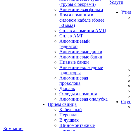
Услуги
(трубы с ребрами)
Алюминиевая фольга
Утил
Лом алюминия в
силовом кабеле (более
50 мм2)
Сплав алюминия АМЦ
Сплав АМГ
Алюминиевый
радиатор
Алюминиевые диски
Алюминиевые банки
Пивные банки
Алюминиево-медные
радиаторы
Алюминиевая
проволока
Дюраль
Отходы алюминия
Алюминиевая опалубка
Скуп
Прием свинца
Кабельный
Переплав
В чушках
Шиномонтажные
Компания
грузики