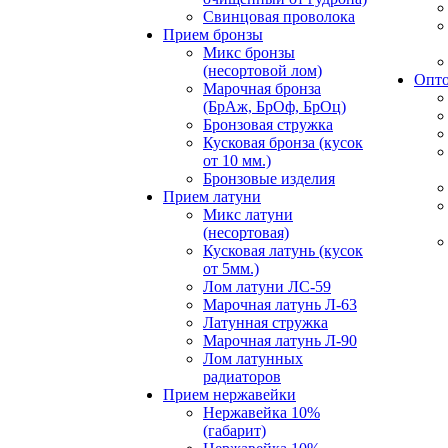
Свинцовая проволока
Прием бронзы
Микс бронзы
(несортовой лом)
Опто
Марочная бронза
(БрАж, БрОф, БрОц)
Бронзовая стружка
Кусковая бронза (кусок
от 10 мм.)
Бронзовые изделия
Прием латуни
Микс латуни
(несортовая)
Кусковая латунь (кусок
от 5мм.)
Лом латуни ЛС-59
Марочная латунь Л-63
Латунная стружка
Марочная латунь Л-90
Лом латунных
радиаторов
Прием нержавейки
Нержавейка 10%
(габарит)