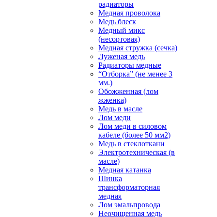
радиаторы
Медная проволока
Медь блеск
Медный микс
(несортовая)
Медная стружка (сечка)
Луженая медь
Радиаторы медные
“Отборка” (не менее 3
мм.)
Обожженная (лом
жженка)
Медь в масле
Лом меди
Лом меди в силовом
кабеле (более 50 мм2)
Медь в стеклоткани
Электротехническая (в
масле)
Медная катанка
Шинка
трансформаторная
медная
Лом эмальпровода
Неочищенная медь