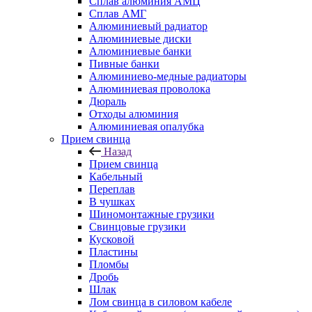
Сплав алюминия АМЦ
Сплав АМГ
Алюминиевый радиатор
Алюминиевые диски
Алюминиевые банки
Пивные банки
Алюминиево-медные радиаторы
Алюминиевая проволока
Дюраль
Отходы алюминия
Алюминиевая опалубка
Прием свинца
Назад
Прием свинца
Кабельный
Переплав
В чушках
Шиномонтажные грузики
Свинцовые грузики
Кусковой
Пластины
Пломбы
Дробь
Шлак
Лом свинца в силовом кабеле