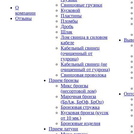
Свинцовые грузики
О
Кусковой
компании
Пластины
Отзывы
Пломбы
Дробь
Шлак
Лом свинца в силовом
Выво
кабеле
Кабельный свинец
(очищенный от
гудрона)
Кабельный свинец (не
очищенный от гудрона)
Свинцовая проволока
Прием бронзы
Микс бронзы
(несортовой лом)
Опто
Марочная бронза
(БрАж, БрОф, БрОц)
Бронзовая стружка
Кусковая бронза (кусок
от 10 мм.)
Бронзовые изделия
Прием латуни