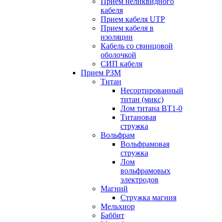
Прием неликвидного
кабеля
Прием кабеля UTP
Прием кабеля в
изоляции
Кабель со свинцовой
оболочкой
СИП кабеля
Прием РЗМ
Титан
Несортированный
титан (микс)
Лом титана ВТ1-0
Титановая
стружка
Вольфрам
Вольфрамовая
стружка
Лом
вольфрамовых
электродов
Магний
Стружка магния
Мельхиор
Баббит