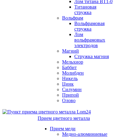
Лом титана ВТ1-0
Титановая
стружка
Вольфрам
Вольфрамовая
стружка
Лом
вольфрамовых
электродов
Магний
Стружка магния
Мельхиор
Баббит
Молибден
Никель
Цинк
Силумин
Припой
Олово
Прием цветного металла
Прием меди
Медно-алюминиевые