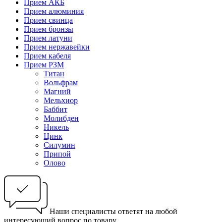
Прием АКБ
Прием алюминия
Прием свинца
Прием бронзы
Прием латуни
Прием нержавейки
Прием кабеля
Прием РЗМ
Титан
Вольфрам
Магний
Мельхиор
Баббит
Молибден
Никель
Цинк
Силумин
Припой
Олово
Наши специалисты ответят на любой
интересующий вопрос по товару