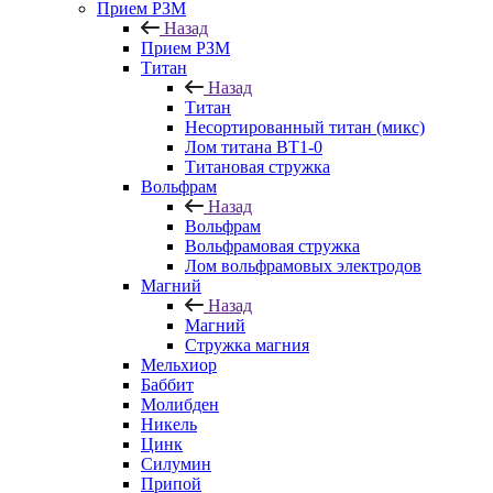
Прием РЗМ
Назад
Прием РЗМ
Титан
Назад
Титан
Несортированный титан (микс)
Лом титана ВТ1-0
Титановая стружка
Вольфрам
Назад
Вольфрам
Вольфрамовая стружка
Лом вольфрамовых электродов
Магний
Назад
Магний
Стружка магния
Мельхиор
Баббит
Молибден
Никель
Цинк
Силумин
Припой