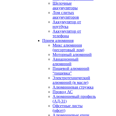
Щелочные
аккумуляторы
Лом слитых
аккумуляторов
Аккумулятор от
ноутбука
Аккумулятор от
телефона
Прием алюминия
Микс алюминия
(несортовый лом)
Моторный алюминий
Авиационный
алюминий
Пищевой алюминий
“пищевка”
Электротехнический
алюминий (в масле)
Алюминиевая стружка
Провод АС
Алюминиевый профиль
(АД-31)
Офсетные листы
(офсет)
Алюминиевые ерши