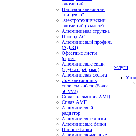
алюминий
Пищевой алюминий
“пищевка”
Электротехнический
алюминий (в масле)
Алюминиевая стружка
Провод АС
Алюминиевый профиль
(АД-31)
Офсетные листы
(офсет)
Алюминиевые ерши
Услуги
(трубы с ребрами)
Алюминиевая фольга
Утил
Лом алюминия в
силовом кабеле (более
50 мм2)
Сплав алюминия АМЦ
Сплав АМГ
Алюминиевый
радиатор
Алюминиевые диски
Алюминиевые банки
Пивные банки
Алюминиево-медные