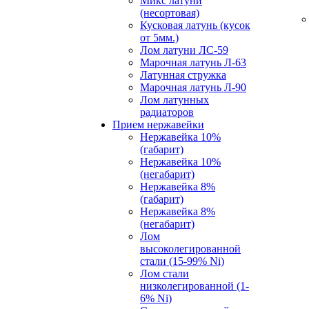
Микс латуни
(несортовая)
Кусковая латунь (кусок
от 5мм.)
Лом латуни ЛС-59
Марочная латунь Л-63
Латунная стружка
Марочная латунь Л-90
Лом латунных
радиаторов
Прием нержавейки
Нержавейка 10%
(габарит)
Нержавейка 10%
(негабарит)
Нержавейка 8%
(габарит)
Нержавейка 8%
(негабарит)
Лом
высоколегированной
стали (15-99% Ni)
Лом стали
низколегированной (1-
6% Ni)