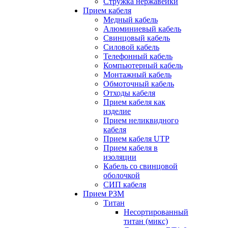
Стружка нержавейки
Прием кабеля
Медный кабель
Алюминиевый кабель
Свинцовый кабель
Силовой кабель
Телефонный кабель
Компьютерный кабель
Монтажный кабель
Обмоточный кабель
Отходы кабеля
Прием кабеля как
изделие
Прием неликвидного
кабеля
Прием кабеля UTP
Прием кабеля в
изоляции
Кабель со свинцовой
оболочкой
СИП кабеля
Прием РЗМ
Титан
Несортированный
титан (микс)